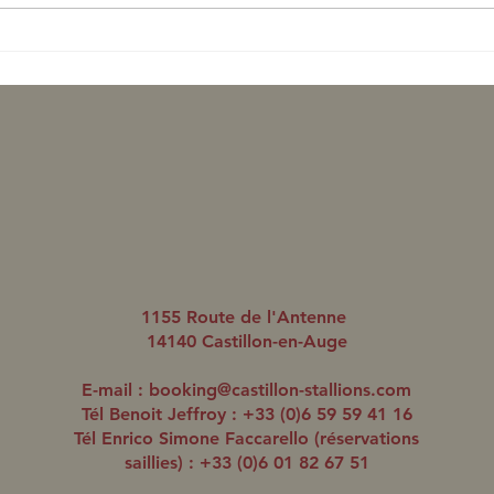
Romanised aligne un
Roma
quatrième gagnant en trois
doub
jours
1155 Route de l'Antenne
14140 Castillon-en-Auge
E-mail :
booking@castillon-stallions.com
Tél Benoit Jeffroy : +33 (0)6 59 59 41 16
Tél Enrico Simone Faccarello (réservations
saillies) : +33 (0)6 01 82 67 51