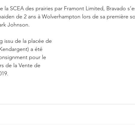
 de la SCEA des prairies par Framont Limited, Bravado s’
aiden de 2 ans à Wolverhampton lors de sa première sor
ark Johnson.  
g issu de la placée de 
(Kendargent) a été 
onsignment pour le 
rs de la Vente de 
019. 