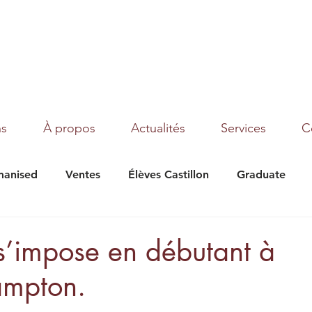
ns
À propos
Actualités
Services
C
anised
Ventes
Élèves Castillon
Graduate
under Moon
Texas
Magic Dream
Tribalist
s’impose en débutant à
mpton.