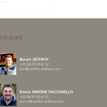
nised enchaîne avec un
lé en France
L'ÉQUIPE
Benoit JEFFROY
+33 (0)6 59 59 41 16
ben@castillon-stallions.com
Enrico SIMONE FACCARELLO
+33 (0)6 01 82 67 51
enrico@castillon-stallions.com