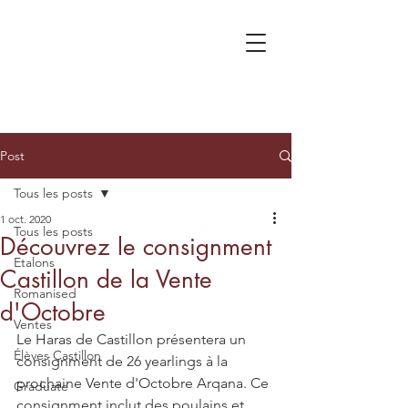
Post
Tous les posts
1 oct. 2020
Tous les posts
Découvrez le consignment
Etalons
Castillon de la Vente
Romanised
d'Octobre
Ventes
Le Haras de Castillon présentera un 
Élèves Castillon
consignment de 26 yearlings à la 
prochaine Vente d'Octobre Arqana. Ce 
Graduate
consignment inclut des poulains et 