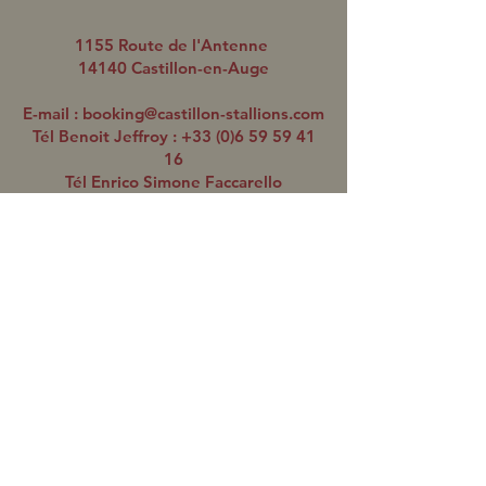
1155 Route de l'Antenne
14140 Castillon-en-Auge
E-mail :
booking@castillon-stallions.com
Tél Benoit Jeffroy :
+33 (0)6 59 59 41
16
Tél Enrico Simone Faccarello
(réservations saillies) :
+33 (0)6 01 82
67 51
Protocole Sanitaire
L'ÉQUIPE
Benoit JEFFROY