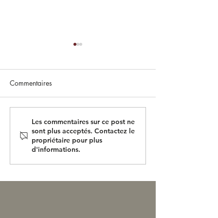
Commentaires
Une vente d’Aout
Ventes d'Elevage: deux
Les commentaires sur ce post ne
sont plus acceptés. Contactez le
foals à six chiffres pour le
propriétaire pour plus
Haras de Castillon
d'informations.