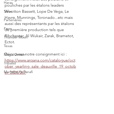
Haras
pouliches par les étalons leaders 
Sales
Wootton Bassett, Lope De Vega, Le 
Havre, Munnings, Toronado...etc mais 
Partenaires
aussi des représentants par les étalons 
Farm
de première production tels que 
Ribchester, Al Wukair, Zarak, Brametot, 
Thunder Moon
Ectot. 
Texas
Découvrez notre consignment ici : 
Magic Dream
https://www.arqana.com/catalogue/oct
Tribalist
ober_yearling_sale_deauville_19_octob
Marhaba Ya Sanafi
er_2020/267