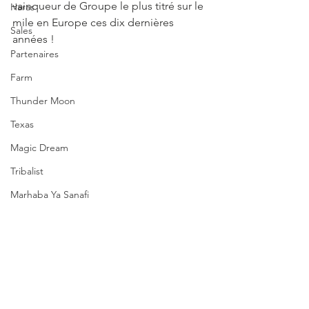
vainqueur de Groupe le plus titré sur le 
Haras
mile en Europe ces dix dernières 
Sales
années !
Partenaires
Farm
Thunder Moon
Texas
Magic Dream
Tribalist
Marhaba Ya Sanafi