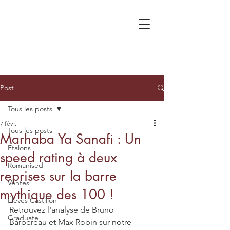
Post
Tous les posts
7 févr.
Tous les posts
Marhaba Ya Sanafi : Un
Etalons
speed rating à deux
Romanised
reprises sur la barre
Ventes
mythique des 100 !
Élèves Castillon
Retrouvez l'analyse de Bruno 
Graduate
Barbereau et Max Robin sur notre 