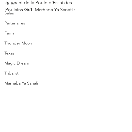
gagnant de la Poule d'Essai des 
Haras
Poulains 
Gr.1
, Marhaba Ya Sanafi :
Sales
Partenaires
Farm
Thunder Moon
Texas
Magic Dream
Tribalist
Marhaba Ya Sanafi