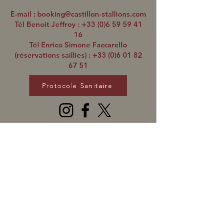
E-mail :
booking@castillon-stallions.com
Tél Benoit Jeffroy :
+33 (0)6 59 59 41
16
Tél Enrico Simone Faccarello
(réservations saillies) :
+33 (0)6 01 82
67 51
Protocole Sanitaire
L'ÉQUIPE
Benoit JEFFROY
+33 (0)6 59 59 41 16
ben@castillon-stallions.com