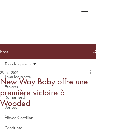
Post
Tous les posts
23 mai 2024
Tous les posts
New Way Baby offre une
Etalons
première victoire à
Romanised
Wooded
Ventes
Élèves Castillon
Graduate