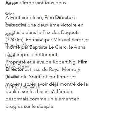
Rossa
 s’imposant tous deux.
Haras
Sales
À Fontainebleau, 
Film Director
 a 
Partenaires
décroché une deuxième victoire en 
obstacle dans le Prix des Daguets 
Farm
(3.600m). Entraîné par Mickael Seror et 
Thunder Moon
monté par Baptiste Le Clerc, le 4 ans 
s’est imposé nettement.
Texas
Propriété et élève de Robert Ng, 
Film 
Magic Dream
Director
 est issu de Royal Memory 
Tribalist
(Invincible Spirit) et confirme ses 
moyens après avoir déjà montré de la 
Marhaba Ya Sanafi
qualité sur les haies, s’affirmant 
désormais comme un élément en 
progrès sur le steeple.