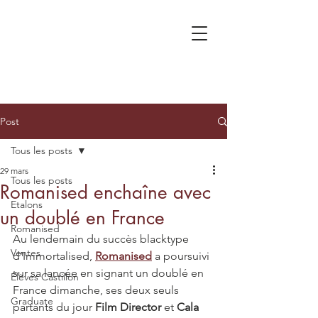
Post
Tous les posts
29 mars
Tous les posts
Romanised enchaîne avec
Etalons
un doublé en France
Romanised
Au lendemain du succès blacktype 
Ventes
d’Immortalised, 
Romanised
 a poursuivi 
sur sa lancée en signant un doublé en 
Élèves Castillon
France dimanche, ses deux seuls 
Graduate
partants du jour 
Film Director 
et 
Cala 