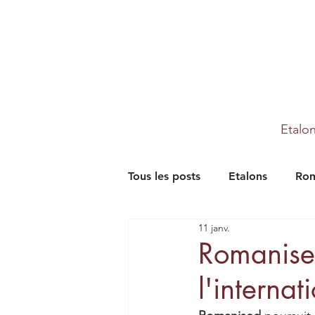
Etalo
Tous les posts
Etalons
Rom
11 janv.
Partenaires
Farm
Th
Romanise
l'internat