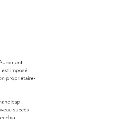
d’Apremont 
s’est imposé 
on propriétaire-
handicap 
uveau succès 
recchia.