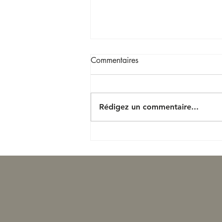
Commentaires
Rédigez un commentaire...
Romanised aligne un
quatrième gagnant en trois
jours