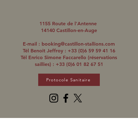
1155 Route de l'Antenne
14140 Castillon-en-Auge
E-mail :
booking@castillon-stallions.com
Tél Benoit Jeffroy : +33 (0)6 59 59 41 16
Tél Enrico Simone Faccarello (réservations
saillies) : +33 (0)6 01 82 67 51
Protocole Sanitaire
© 2020 Haras de Castillon