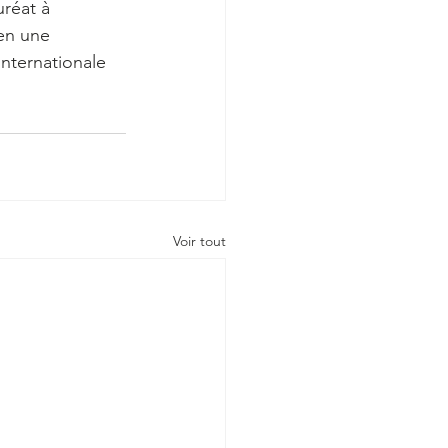
uréat à 
en une 
internationale 
Voir tout