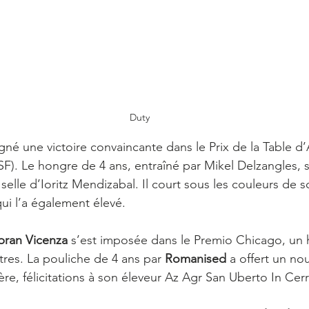
Duty 
igné une victoire convaincante dans le Prix de la Table 
PSF). Le hongre de 4 ans, entraîné par Mikel Delzangles, 
 selle d’Ioritz Mendizabal. Il court sous les couleurs de s
ui l’a également élevé.
pran Vicenza
 s’est imposée dans le Premio Chicago, un 
tres. La pouliche de 4 ans par 
Romanised
 a offert un no
ère, félicitations à son éleveur Az Agr San Uberto In Cer