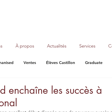
ns
À propos
Actualités
Services
C
anised
Ventes
Élèves Castillon
Graduate
under Moon
Texas
Magic Dream
Tribalist
d enchaîne les succès à
ional