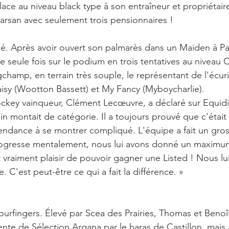
ace au niveau black type à son entraîneur et propriétaire
arsan avec seulement trois pensionnaires !
 Après avoir ouvert son palmarès dans un Maiden à Paril
seule fois sur le podium en trois tentatives au niveau C
hamp, en terrain très souple, le représentant de l'écurie
isy (Wootton Bassett) et My Fancy (Myboycharlie).
jockey vainqueur, Clément Lecœuvre, a déclaré sur Equidia
in montait de catégorie. Il a toujours prouvé que c'était
tendance à se montrer compliqué. L'équipe a fait un gros 
 progresse mentalement, nous lui avons donné un maxim
t vraiment plaisir de pouvoir gagner une Listed ! Nous lu
C'est peut-être ce qui a fait la différence. »
urfingers. Élevé par Scea des Prairies, Thomas et Benoît
ente de Sélection Arqana par le haras de Castillon, mais 