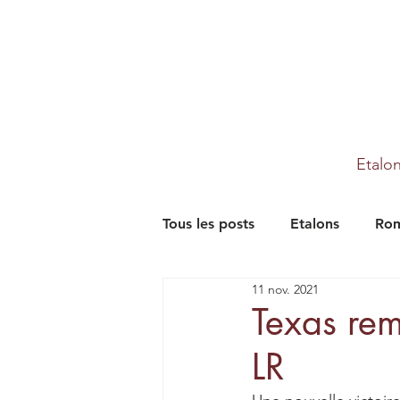
Etalo
Tous les posts
Etalons
Rom
11 nov. 2021
Partenaires
Farm
Th
Texas rem
LR