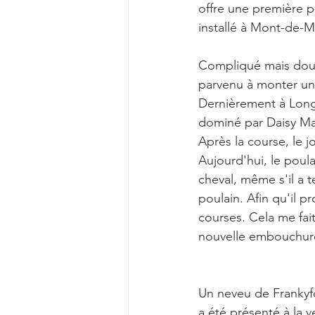
offre une première pl
installé à Mont-de-M
Compliqué mais doué.
parvenu à monter une 
Dernièrement à Longc
dominé par Daisy Ma
Après la course, le 
Aujourd'hui, le poula
cheval, même s'il a 
poulain. Afin qu'il
courses. Cela me fai
nouvelle embouchure. 
Un neveu de Frankyfo
a été présenté à la v