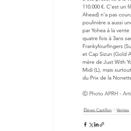
110.000 €. C'est un 
Ahead) n'a pas couru
poulinière a aussi u
par Yohea à la vente
quatre fois à 3ans sa
Frankyfourfingers (S
et Cap Sizun (Gold A
mère de Just With Y
Midi (L), mais surto
du Prix de la Nonette
Ⓒ Photo APRH - Arti
Élèves Castillon
Ventes