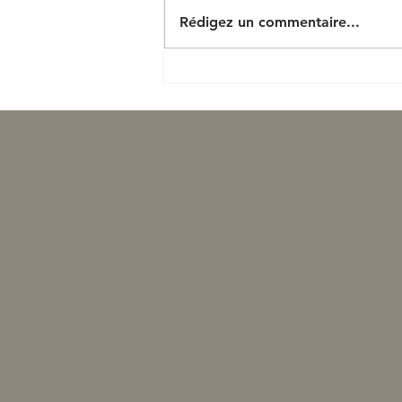
Rédigez un commentaire...
Nouveau top price foal pour
Castillon