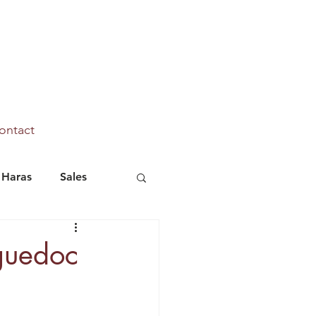
ontact
Haras
Sales
Marhaba Ya Sanafi
nguedoc