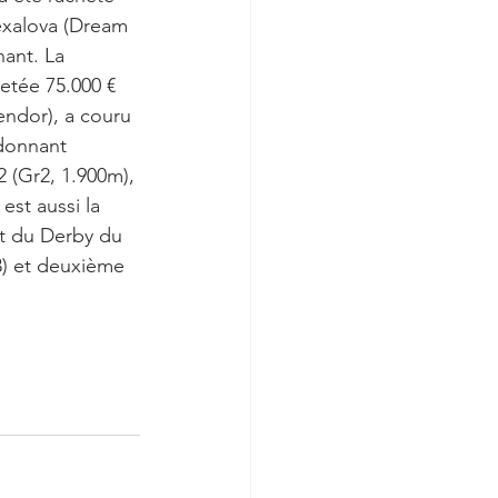
exalova (Dream 
ant. La 
etée 75.000 € 
endor), a couru 
 donnant 
 (Gr2, 1.900m), 
st aussi la 
t du Derby du 
3) et deuxième 