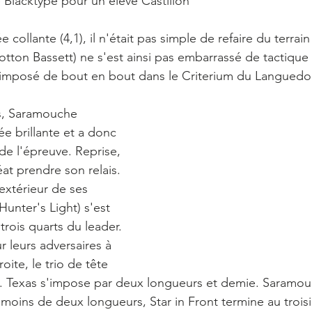
e Blacktype pour un élève Castillon
collante (4,1), il n'était pas simple de refaire du terrain
tton Bassett) ne s'est ainsi pas embarrassé de tactique :
st imposé de bout en bout dans le Criterium du Languedoc
es, Saramouche 
e brillante et a donc 
e l'épreuve. Reprise, 
réat prendre son relais. 
extérieur de ses 
(Hunter's Light) s'est 
trois quarts du leader. 
 leurs adversaires à 
roite, le trio de tête 
nt. Texas s'impose par deux longueurs et demie. Saramou
oins de deux longueurs, Star in Front termine au trois