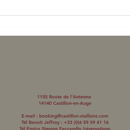
Une 
Ventes d'Elevage: deux foals à
six chiffres pour le Haras de
Castillon
1155 Route de l'Antenne
14140 Castillon-en-Auge
E-mail :
booking@castillon-stallions.com
Tél Benoit Jeffroy : +33 (0)6 59 59 41 16
Tél Enrico Simone Faccarello (réservations