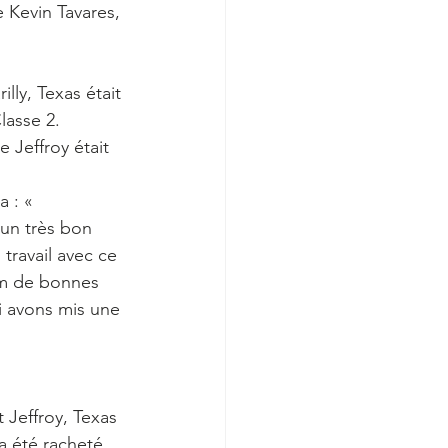
 Kevin Tavares, 
ly, Texas était 
lasse 2. 
 Jeffroy était 
 : « 
 un très bon 
travail avec ce 
um de bonnes 
i avons mis une 
 Jeffroy, Texas 
a été racheté 