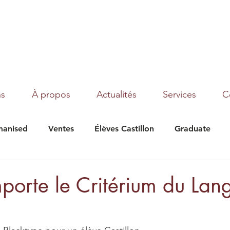
ns
À propos
Actualités
Services
C
anised
Ventes
Élèves Castillon
Graduate
under Moon
Texas
Magic Dream
Tribalist
porte le Critérium du La