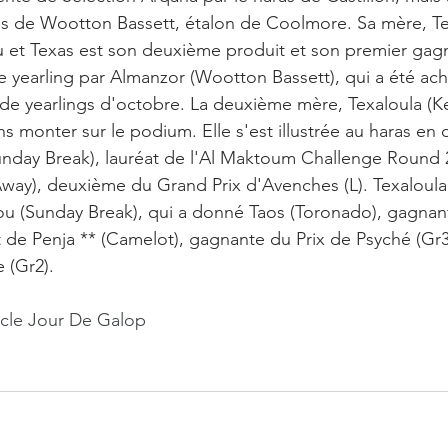
fils de Wootton Bassett, étalon de Coolmore. Sa mère, T
 et Texas est son deuxième produit et son premier gagn
ne yearling par Almanzor (Wootton Bassett), qui a été ach
 de yearlings d'octobre. La deuxième mère, Texaloula (K
ns monter sur le podium. Elle s'est illustrée au haras en
unday Break), lauréat de l'Al Maktoum Challenge Round 2
way), deuxième du Grand Prix d'Avenches (L). Texaloula e
ou (Sunday Break), qui a donné Taos (Toronado), gagnan
ut de Penja ** (Camelot), gagnante du Prix de Psyché (Gr
 (Gr2).
cle Jour De Galop