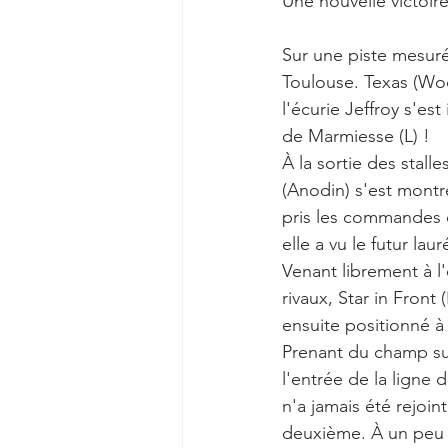
Une nouvelle victoir
Sur une piste mesurée 
Toulouse. Texas (Woo
l'écurie Jeffroy s'e
de Marmiesse (L) ! 
À la sortie des stall
(Anodin) s'est montré
pris les commandes d
elle a vu le futur lau
Venant librement à l'
rivaux, Star in Front 
ensuite positionné à 
Prenant du champ sur
l'entrée de la ligne d
n'a jamais été rejoi
deuxième. À un peu m