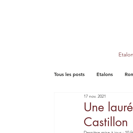
Etalo
Tous les posts
Etalons
Rom
17 nov. 2021
Partenaires
Farm
Th
Une laur
Castillon
Dernière mise à jour :
10 f