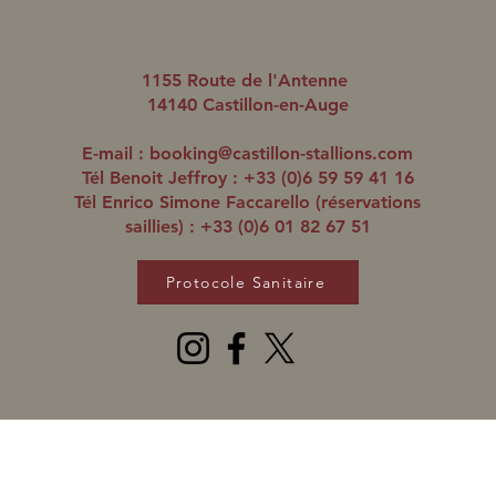
1155 Route de l'Antenne
14140 Castillon-en-Auge
E-mail :
booking@castillon-stallions.com
Tél Benoit Jeffroy : +33 (0)6 59 59 41 16
Tél Enrico Simone Faccarello (réservations
saillies) : +33 (0)6 01 82 67 51
Protocole Sanitaire
© 2020 Haras de Castillon