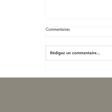
Commentaires
Rédigez un commentaire...
Nouveau top price foal pour
Castillon