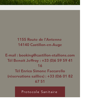
1155 Route de l'Antenne
14140 Castillon-en-Auge
E-mail :
booking@castillon-stallions.com
Tél Benoit Jeffroy :
+33 (0)6 59 59 41
16
Tél Enrico Simone Faccarello
(réservations saillies) :
+33 (0)6 01 82
67 51
Protocole Sanitaire