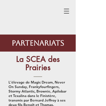
PARTENARIATS
La SCEA des
Prairies
L'élevage de
Magic Dream
,
Never
On Sunday
,
Frankyfourfingers
,
Stormy Atlantic
,
Brownie
,
Apilobar
et
Texalina
dans le Finistère,
transmis par Bernard Jeffroy à ses
deux fils Benoît et Thomas.​