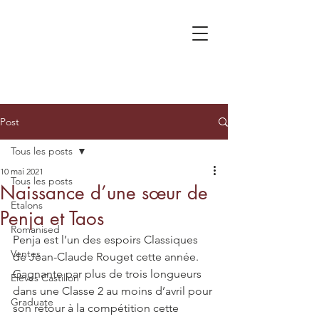
Post
Tous les posts
10 mai 2021
Tous les posts
Naissance d’une sœur de
Etalons
Penja et Taos
Romanised
Penja est l’un des espoirs Classiques 
Ventes
de Jean-Claude Rouget cette année. 
Gagnante par plus de trois longueurs 
Élèves Castillon
dans une Classe 2 au moins d’avril pour 
Graduate
son retour à la compétition cette 