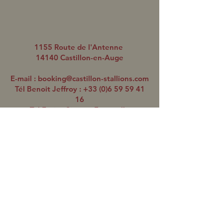
1155 Route de l'Antenne
14140 Castillon-en-Auge
E-mail :
booking@castillon-stallions.com
Tél Benoit Jeffroy :
+33 (0)6 59 59 41
16
Tél Enrico Simone Faccarello
(réservations saillies) :
+33 (0)6 01 82
67 51
Protocole Sanitaire
L'ÉQUIPE