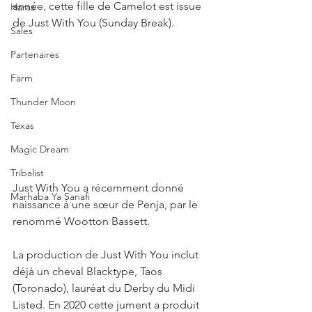
année, cette fille de Camelot est issue 
Haras
de Just With You (Sunday Break). 
Sales
Partenaires
Farm
Thunder Moon
Texas
Magic Dream
Tribalist
Just With You a récemment donné 
Marhaba Ya Sanafi
naissance à une sœur de Penja, par le 
renommé Wootton Bassett. 
La production de Just With You inclut 
déjà un cheval Blacktype, Taos 
(Toronado), lauréat du Derby du Midi 
Listed. En 2020 cette jument a produit 