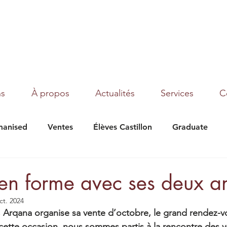
ns
À propos
Actualités
Services
C
anised
Ventes
Élèves Castillon
Graduate
under Moon
Texas
Magic Dream
Tribalist
 en forme avec ses deux a
ct. 2024
 Arqana organise sa vente d’octobre, le grand rendez-v
À cette occasion, nous sommes partis à la rencontre des 