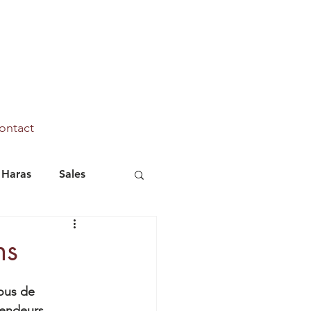
ontact
Haras
Sales
Marhaba Ya Sanafi
ns
ous de 
vendeurs. 