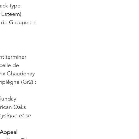
ack type. 
 Esteem), 
 de Groupe : 
« 
nt terminer 
celle de 
Prix Chaudenay 
piègne (Gr2) : 
Sunday 
rican Oaks 
hysique et se 
Appeal 