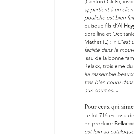
(Canford Cliffs), inva
appartient à un clie
pouliche est bien fai
puisque fils d
’Al Hay
Sorellina et Occitanie
Mathet (L) : 
« C’est 
facilité dans le mouve
Issu de la bonne fami
Relaxx, troisième du P
lui ressemble beauco
très bien couru dans 
aux courses. »
Pour ceux qui aimen
Le lot 716 est issu de
de produire
 Bellacia
est loin au catalogue