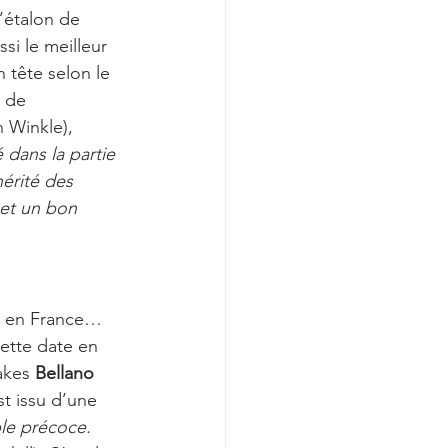
l’étalon de 
si le meilleur 
n tête selon le 
 de 
n Winkle), 
 dans la partie 
hérité des 
 et un bon 
e en France… 
ette date en 
akes 
Bellano
st issu d’une 
le précoce. 