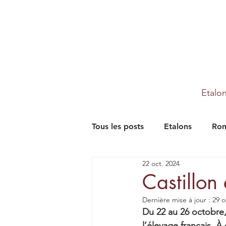
Etalo
Tous les posts
Etalons
Rom
22 oct. 2024
Partenaires
Farm
Th
Castillon
Dernière mise à jour :
29 o
Du 22 au 26 octobre,
l’élevage français. 