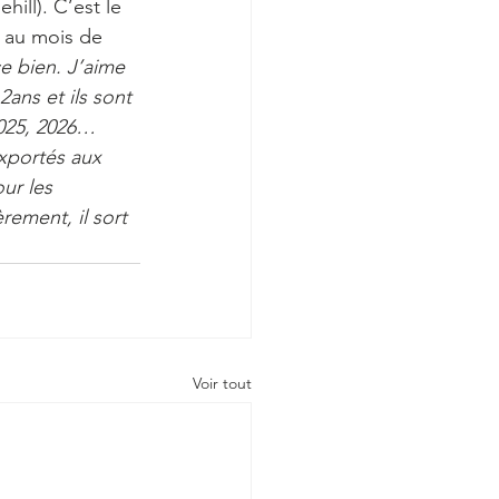
ehill). C’est le 
 au mois de 
ce bien. J’aime 
ans et ils sont 
2025, 2026… 
exportés aux 
ur les 
rement, il sort 
Voir tout