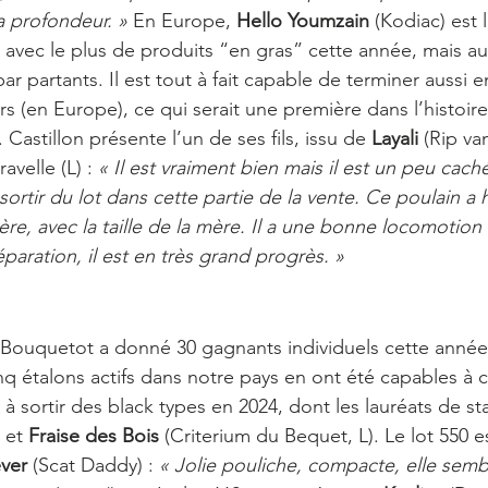
a profondeur. »
 En Europe,
 Hello Youmzain 
(Kodiac) est 
avec le plus de produits “en gras” cette année, mais aus
ar partants. Il est tout à fait capable de terminer aussi e
 (en Europe), ce qui serait une première dans l’histoire
 Castillon présente l’un de ses fils, issu de 
Layali 
(Rip va
velle (L) : 
« Il est vraiment bien mais il est un peu caché
 sortir du lot dans cette partie de la vente. Ce poulain a 
ère, avec la taille de la mère. Il a une bonne locomotion
paration, il est en très grand progrès. »
e Bouquetot a donné 30 gagnants individuels cette anné
nq étalons actifs dans notre pays en ont été capables à c
 à sortir des black types en 2024, dont les lauréats de st
 et 
Fraise des Bois
 (Criterium du Bequet, L). Le lot 550 e
ver
 (Scat Daddy) : 
« Jolie pouliche, compacte, elle semb