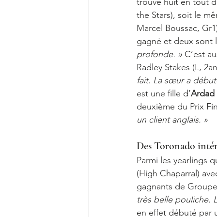
trouve huit en tout d
the Stars), soit le 
Marcel Boussac, Gr1)
gagné et deux sont l
profonde. »
 C’est au
Radley Stakes (L, 2an
fait. La sœur a début
est une fille d’
Ardad
deuxième du Prix Finl
un client anglais. »
Des Toronado intér
Parmi les yearlings qu
(High Chaparral) ave
gagnants de Groupe d
très belle pouliche.
en effet débuté par 