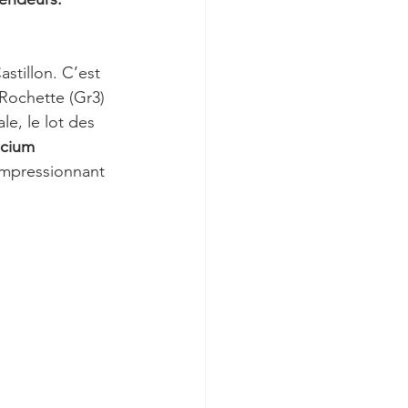
stillon. C’est 
Rochette (Gr3) 
e, le lot des 
ecium
l’impressionnant 