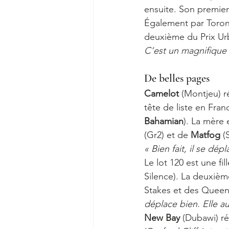
ensuite. Son premier
Également par Toronad
deuxième du Prix Ur
C’est un magnifique 
De belles pages 
Camelot 
(Montjeu) r
tête de liste en Fra
Bahamian
). La mère
(Gr2) et de 
Matfog
 (
« Bien fait, il se dép
Le lot 120 est une fil
Silence). La deuxièm
Stakes et des Queen 
déplace bien. Elle a
New Bay
 (Dubawi) ré