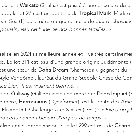
 partant 
Waikato
 (Shalaa) est passé à une encolure du bl
o, le lot 275 est un petit-fils de 
Tropical Mark 
(Mark of
ban Sea (L) puis mère ou grand-mère de quatre chevaux
poulain, issu de l’une de nos bonnes familles. »
éalise en 2024 sa meilleure année et il va très certaineme
nce. Le lot 311 est issu d’une grande origine Juddmonte (
 est une sœur de 
Doha Dream
 (Shamardal), gagnant du 
Style Vendôme), lauréat du Grand Steeple-Chase de Com
lace bien. Il est vraiment bien né. »
le de 
Galiway
 (Galileo) avec une mère par 
Deep Impact 
(
e mère, 
Harmonious
 (Dynaformer), est lauréate des Ame
Elizabeth II Challenge Cup Stakes (Grs1) : 
« Elle a du p
ura certainement besoin d’un peu de temps. »
alise une superbe saison et le lot 299 est issu de 
Charm 