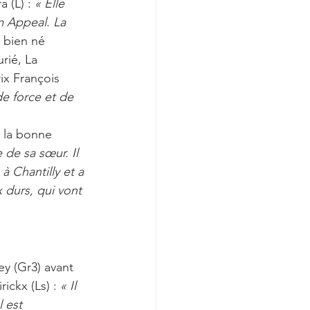
a (L) :
 « Elle 
m Appeal. La 
s bien né 
rié, La 
ix François 
e force et de 
e la bonne 
 de sa sœur. Il 
 Chantilly et a 
 durs, qui vont 
ey (Gr3) avant 
ickx (Ls) : 
« Il 
 est 