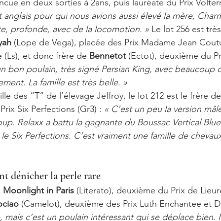
incue en deux sorties à 2ans, puis lauréate du Prix Volterr
nt anglais pour qui nous avions aussi élevé la mère, Char
te, profonde, avec de la locomotion. » 
Le lot 256 est trè
yah
 (Lope de Vega), placée des Prix Madame Jean Coutu
 (Ls), et donc frère de 
Bennetot
 (Ectot), deuxième du Pr
un bon poulain, très signé Persian King, avec beaucoup d
ment. La famille est très belle. »  
lle des “T” de l’élevage Jeffroy, le lot 212 est le frère d
rix Six Perfections (Gr3) : 
« C’est un peu la version mâle
up. Relaxx a battu la gagnante du Boussac Vertical Blue à
le Six Perfections. C’est vraiment une famille de chevaux
t dénicher la perle rare 
 
Moonlight in Paris 
(Literato), deuxième du Prix de Lieur
ociao
 (Camelot), deuxième des Prix Luth Enchantee et Dir
, mais c’est un poulain intéressant qui se déplace bien. Il