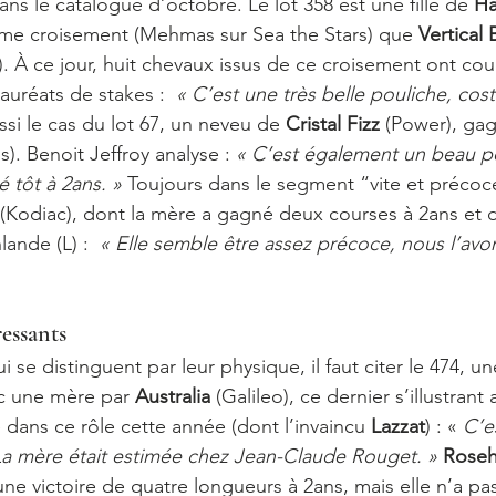
ans le catalogue d’octobre. Le lot 358 est une fille de 
Ha
même croisement (Mehmas sur Sea the Stars) que 
Vertical 
. À ce jour, huit chevaux issus de ce croisement ont cou
auréats de stakes :  
« C’est une très belle pouliche, cos
ssi le cas du lot 67, un neveu de 
Cristal Fizz 
(Power), gag
s). Benoit Jeffroy analyse :
 « C’est également un beau po
é tôt à 2ans. » 
Toujours dans le segment “vite et précoce”
 (Kodiac), dont la mère a gagné deux courses à 2ans et d
ande (L) :  
« Elle semble être assez précoce, nous l’avo
essants 
i se distinguent par leur physique, il faut citer le 474, un
c une mère par 
Australia 
(Galileo), ce dernier s’illustrant 
ans ce rôle cette année (dont l’invaincu 
Lazzat
) : «
 C’e
 La mère était estimée chez Jean-Claude Rouget. »
Rosehi
une victoire de quatre longueurs à 2ans, mais elle n’a pa