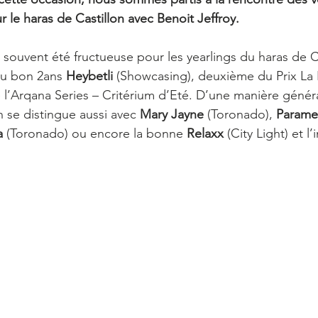
r le haras de Castillon avec Benoit Jeffroy. 
 souvent été fructueuse pour les yearlings du haras de Ca
du bon 2ans 
Heybetli 
(Showcasing), deuxième du Prix La 
 l’Arqana Series – Critérium d’Eté. D’une manière général
n se distingue aussi avec 
Mary Jayne 
(Toronado),
 Param
a
 (Toronado) ou encore la bonne 
Relaxx
 (City Light) et 