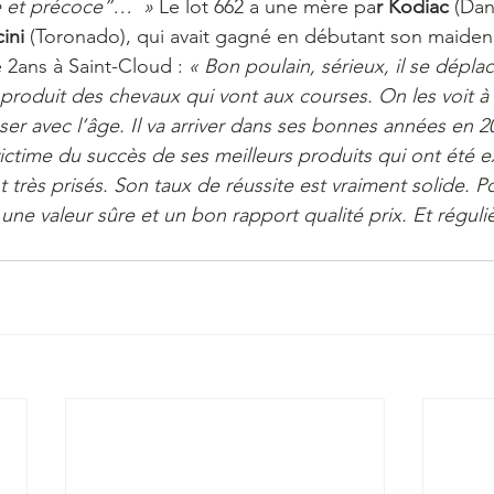
te et précoce”…  » 
Le lot 662 a une mère pa
r Kodiac
 (Dan
ini 
(Toronado), qui avait gagné en débutant son maiden
 2ans à Saint-Cloud : 
« Bon poulain, sérieux, il se dépla
produit des chevaux qui vont aux courses. On les voit à 2
er avec l’âge. Il va arriver dans ses bonnes années en 
victime du succès de ses meilleurs produits qui ont été 
nt très prisés. Son taux de réussite est vraiment solide. Po
 une valeur sûre et un bon rapport qualité prix. Et réguliè