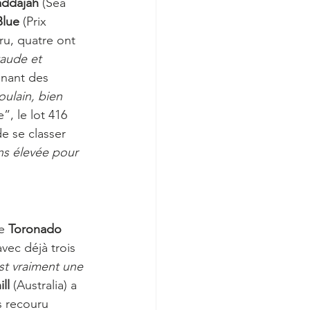
ddajah
 (Sea 
Blue
 (Prix 
ru, quatre ont 
taude et 
nant des 
ulain, bien 
, le lot 416 
e se classer 
ns élevée pour 
e 
Toronado 
avec déjà trois 
st vraiment une 
ll 
(Australia) a 
s recouru 