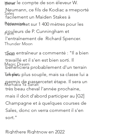
pour le compte de son éleveur W. 
Haras
Neumann, ce fils de Kodiac a rmeporté 
Sales
facilement un Maiden Stakes à 
Partenaires
Newmarket sur 1 400 mètres pour les 
couleurs de P. Cunningham et 
Farm
l'entraînement de  Richard Spencer.
Thunder Moon
 Son entraîneur a commenté : "Il a bien 
Texas
travaillé et il s'en est bien sorti. Il 
Magic Dream
bénéficiera probablement d'un terrain 
Tribalist
un peu plus souple, mais sa classe lui a 
permis de passercetet étape. Il sera un 
Marhaba Ya Sanafi
très beau cheval l'année prochaine, 
mais il doit d'abord participer au [G2] 
Champagne et à quelques courses de 
Sales, donc on verra comment il s'en 
sort."
Righthere Rightnow en 2022