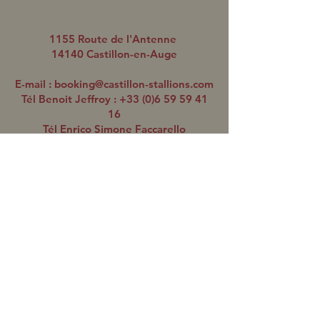
1155 Route de l'Antenne
14140 Castillon-en-Auge
E-mail :
booking@castillon-stallions.com
Tél Benoit Jeffroy :
+33 (0)6 59 59 41
16
Tél Enrico Simone Faccarello
(réservations saillies) :
+33 (0)6 01 82
67 51
Protocole Sanitaire
L'ÉQUIPE
Benoit JEFFROY