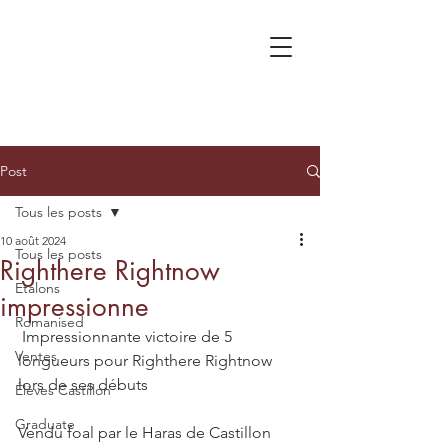
Post
Tous les posts
10 août 2024
Tous les posts
Righthere Rightnow
Etalons
impressionne
Romanised
 Impressionnante victoire de 5 
Ventes
longueurs pour Righthere Rightnow 
lors de ses débuts
Élèves Castillon
Graduate
Vendu foal par le Haras de Castillon 