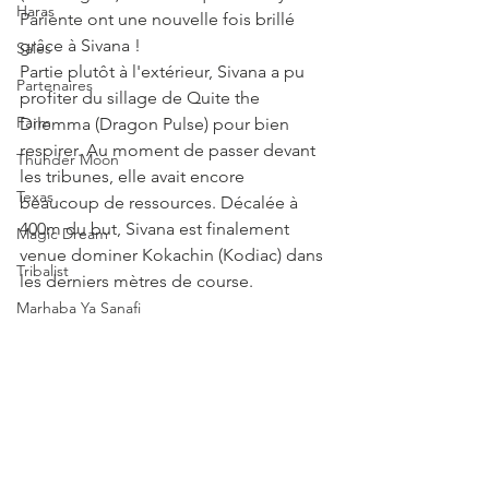
Haras
Pariente ont une nouvelle fois brillé 
grâce à Sivana !
Sales
Partie plutôt à l'extérieur, Sivana a pu 
Partenaires
profiter du sillage de Quite the 
Farm
Dilemma (Dragon Pulse) pour bien 
respirer. Au moment de passer devant 
Thunder Moon
les tribunes, elle avait encore 
Texas
beaucoup de ressources. Décalée à 
400m du but, Sivana est finalement 
Magic Dream
venue dominer Kokachin (Kodiac) dans 
Tribalist
les derniers mètres de course. 
Marhaba Ya Sanafi