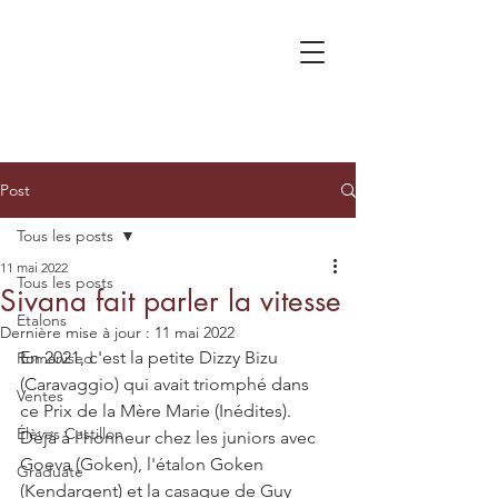
Post
Tous les posts
11 mai 2022
Tous les posts
Sivana fait parler la vitesse
Etalons
Dernière mise à jour :
11 mai 2022
En 2021, c'est la petite Dizzy Bizu 
Romanised
(Caravaggio) qui avait triomphé dans 
Ventes
ce Prix de la Mère Marie (Inédites). 
Élèves Castillon
Déjà à l'honneur chez les juniors avec 
Goeva (Goken), l'étalon Goken 
Graduate
(Kendargent) et la casaque de Guy 