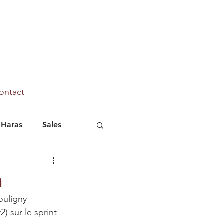
ontact
Haras
Sales
Marhaba Ya Sanafi
n
ouligny 
 sur le sprint 