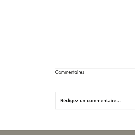
Commentaires
Rédigez un commentaire...
Nouveau top price foal pour
Castillon