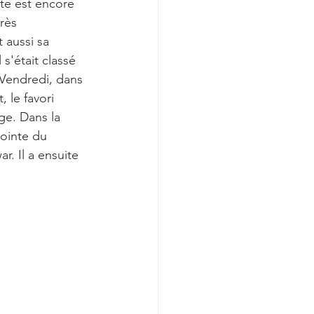
ute est encore 
rès 
 aussi sa 
 s'était classé 
 Vendredi, dans 
 le favori 
ge. Dans la 
pointe du 
. Il a ensuite 