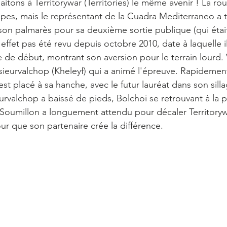
itons à Territorywar (Territories) le même avenir ! La ro
upes, mais le représentant de la Cuadra Mediterraneo a t
on palmarès pour sa deuxième sortie publique (qui était
n effet pas été revu depuis octobre 2010, date à laquelle il
 de début, montrant son aversion pour le terrain lourd.
sieurvalchop (Kheleyf) qui a animé l'épreuve. Rapidement,
est placé à sa hanche, avec le futur lauréat dans son silla
urvalchop a baissé de pieds, Bolchoi se retrouvant à la 
oumillon a longuement attendu pour décaler Territorywar
ur que son partenaire crée la différence.