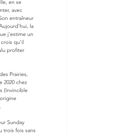
lle, en se 
nter, avec 
 Son entraîneur 
Aujourd'hui, la 
ue j'estime un 
crois qu'il 
u profiter 
des Prairies, 
e 2020 chez 
s (Invincible 
origine 
.
eur Sunday 
 trois fois sans 