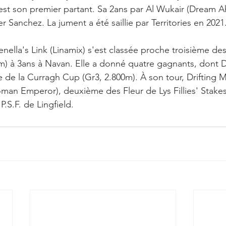
 est son premier partant. Sa 2ans par Al Wukair (Dream A
 Sanchez. La jument a été saillie par Territories en 2021
ella's Link (Linamix) s'est classée proche troisième des 
0m) à 3ans à Navan. Elle a donné quatre gagnants, dont Dr
e de la Curragh Cup (Gr3, 2.800m). À son tour, Drifting M
an Emperor), deuxième des Fleur de Lys Fillies' Stakes 
P.S.F. de Lingfield.