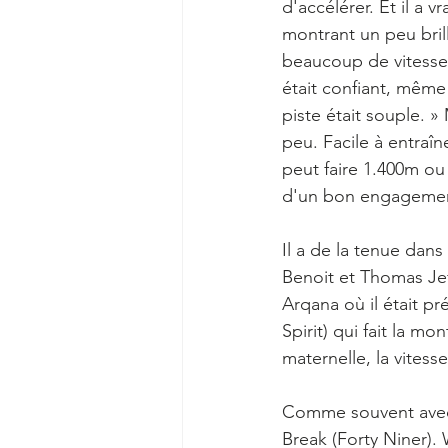
d'accélérer. Et il a v
montrant un peu brilla
beaucoup de vitesse n
était confiant, même 
piste était souple. »
peu. Facile à entraîn
peut faire 1.400m ou
d'un bon engagemen
Il a de la tenue dans 
Benoit et Thomas Jef
Arqana où il était pré
Spirit) qui fait la 
maternelle, la vitess
Comme souvent avec l
Break (Forty Niner). 