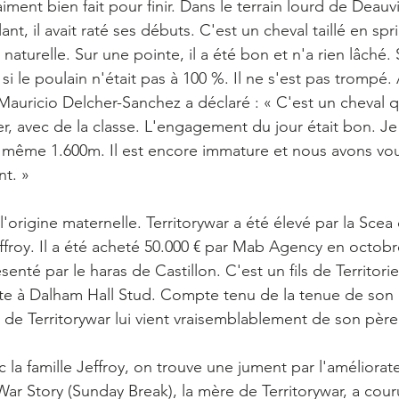
raiment bien fait pour finir. Dans le terrain lourd de Deauvi
nt, il avait raté ses débuts. C'est un cheval taillé en spri
aturelle. Sur une pointe, il a été bon et n'a rien lâché.
si le poulain n'était pas à 100 %. Il ne s'est pas trompé. 
 Mauricio Delcher-Sanchez a déclaré : « C'est un cheval q
er, avec de la classe. L'engagement du jour était bon. Je 
 même 1.600m. Il est encore immature et nous avons voul
t. »
l'origine maternelle. Territorywar a été élevé par la Scea 
froy. Il a été acheté 50.000 € par Mab Agency en octobr
senté par le haras de Castillon. C'est un fils de Territorie
monte à Dalham Hall Stud. Compte tenu de la tenue de son 
e de Territorywar lui vient vraisemblablement de son père
a famille Jeffroy, on trouve une jument par l'améliorat
War Story (Sunday Break), la mère de Territorywar, a couru