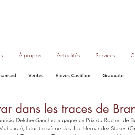
ns
À propos
Actualités
Services
C
anised
Ventes
Élèves Castillon
Graduate
under Moon
Texas
Magic Dream
Tribalist
war dans les traces de Bra
auricio Delcher-Sanchez a gagné ce Prix du Rocher de B
Muhaarar), futur troisième des Joe Hernandez Stakes (Gr2)