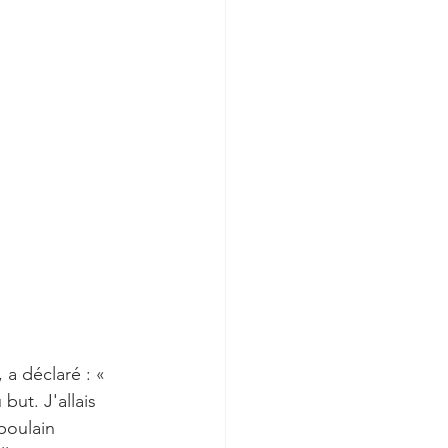
a déclaré : « 
ut. J'allais 
poulain 