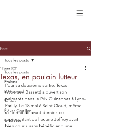
Post
Tous les posts
12 juin 2021
Tous les posts
Texas, en poulain lutteur
Etalons
Pour sa deuxième sortie, Texas 
Romanised
(Wootton Bassett) a ouvert son 
palmarès dans le Prix Quinsonas à Lyon-
Ventes
Parilly. Le 18 mai à Saint-Cloud, même 
Élèves Castillon
s'il terminait avant-dernier, ce 
représentant de l'écurie Jeffroy avait 
Graduate
bien couru, sans bénéficier d'une 