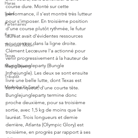
Haras
course dure. Monté sur cette 
Sales
performance, il s'est montré très lutteur 
pour s'imposer. En troisième position 
Partenaires
d'une course plutôt rythmée, le futur 
Farm
lauréat avait d'évidentes ressources 
pour rentrer dans la ligne droite. 
Thunder Moon
Clément Lecœuvre l'a actionné pour 
Texas
venir progressivement à la hauteur de 
Bunglejungleparty (Bungle 
Magic Dream
Inthejungle). Les deux se sont ensuite 
Tribalist
livré une belle lutte, dont Texas est 
Marhaba Ya Sanafi
sorti vainqueur, d'une courte tête. 
Bunglejungleparty termine donc 
proche deuxième, pour sa troisième 
sortie, avec 1,5 kg de moins que le 
lauréat. Trois longueurs et demie 
derrière, Atlanta (Olympic Glory) est 
troisième, en progrès par rapport à ses 